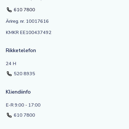
610 7800
Ärireg. nr. 10017616
KMKR EE100437492
Rikketelefon
24 H
520 8935
Kliendiinfo
E-R 9:00 - 17:00
610 7800