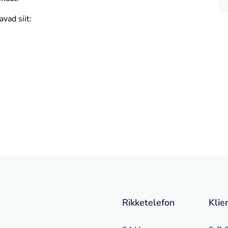
vad siit:
Rikketelefon
Klie