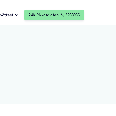
võttest
24h Rikketelefon
5208935