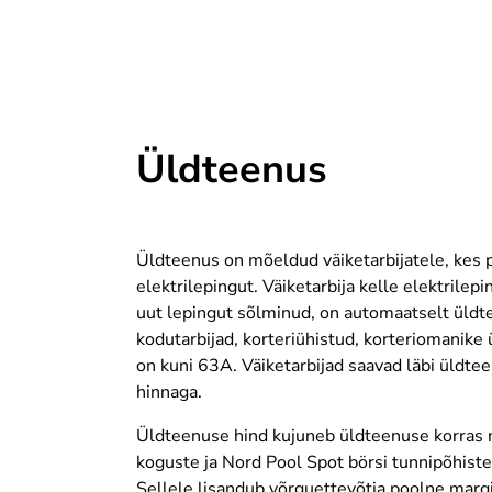
Üldteenus
Üldteenus on mõeldud väiketarbijatele, kes 
elektrilepingut. Väiketarbija kelle elektrile
uut lepingut sõlminud, on automaatselt üldte
kodutarbijad, korteriühistud, korteriomanike 
on kuni 63A. Väiketarbijad saavad läbi üldtee
hinnaga.
Üldteenuse hind kujuneb üldteenuse korras 
koguste ja Nord Pool Spot börsi tunnipõhiste
Sellele lisandub võrguettevõtja poolne margi