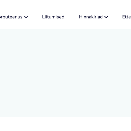
õrguteenus
Liitumised
Hinnakirjad
Ette