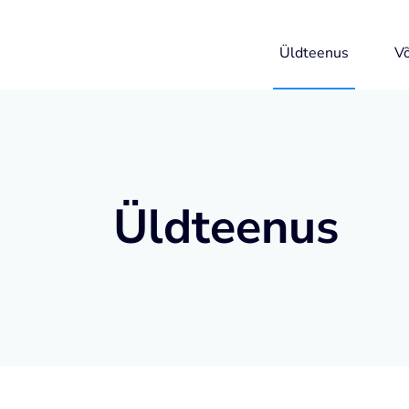
Üldteenus
V
Üldteenus