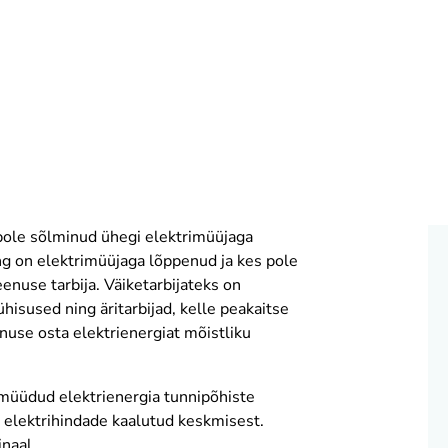
pole sõlminud ühegi elektrimüüjaga
ping on elektrimüüjaga lõppenud ja kes pole
enuse tarbija. Väiketarbijateks on
ühisused ning äritarbijad, kelle peakaitse
nuse osta elektrienergiat mõistliku
müüdud elektrienergia tunnipõhiste
 elektrihindade kaalutud keskmisest.
naal.