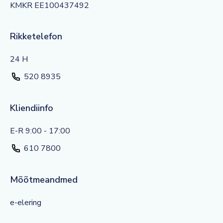
KMKR EE100437492
Rikketelefon
24 H
520 8935
Kliendiinfo
E-R 9:00 - 17:00
610 7800
Mõõtmeandmed
e-elering